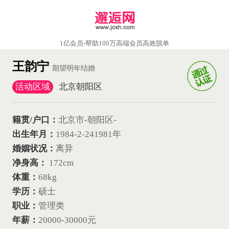
1亿会员-帮助100万高端会员高效脱单
王韵宁
期望明年结婚
活动区域
北京朝阳区
籍贯/户口：
北京市-朝阳区-
出生年月：
1984-2-24
1981年
婚姻状况：
离异
净身高：
172cm
体重：
68kg
学历：
硕士
职业：
管理类
年薪：
20000-30000元