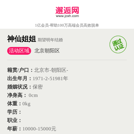
1亿会员-帮助100万高端会员高效脱单
神仙姐姐
期望明年结婚
活动区域
北京朝阳区
籍贯/户口：
北京市-朝阳区-
出生年月：
1971-2-5
1981年
婚姻状况：
保密
净身高：
0cm
体重：
0kg
学历：
职业：
年薪：
10000-15000元