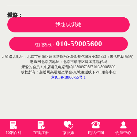
性格：
对白：
爱好：
我想认识她
010-59005600
红娘热线：
大望路店地址：北京市朝阳区建国路88号SOHO现代城A座3层322（来店电话预约）
邂逅网北京店地址：北京市朝阳区建国路现代城
亲爱的会员！来店请先电话预约18500979587 010-59005600
版权所有：邂逅网高端婚恋平台-京城邂逅线下VIP服务中心
京ICP备18036755号-1
婚姻百科
在线注册
微征婚
电话咨询
会员中心