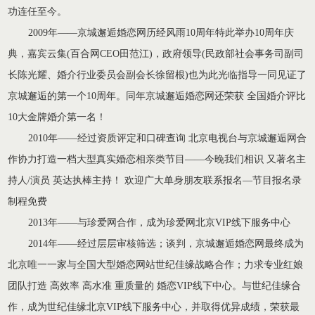
功连任至今。
2009年——京城邂逅婚恋网历经风雨10周年特此举办10周年庆
典，嘉宾云集(百合网CEO田范江)，政府领导(民政部社会事务司副司
长陈光耀、婚介行业委员会副会长徐留根)也为此光临指导一同见证了
京城邂逅的第一个10周年。同年京城邂逅婚恋网还荣获 全国婚介评比
10大金牌婚介第一名！
2010年——经过资质评定和口碑查询 北京电视台与京城邂逅网合
作协力打造一档大型真实婚恋相亲类节目——今晚我们相识 又著名主
持人/演员 英达执棒主持！ 欢迎广大单身朋友联系报名—节目报名录
制程免费
2013年——与珍爱网合作，成为珍爱网北京VIP线下服务中心
2014年——经过层层审核筛选；谈判，京城邂逅婚恋网最终成为
北京唯一一家与全国大型婚恋网站世纪佳缘战略合作；力求专业红娘
团队打造 高效率 高水准 重质量的 婚恋VIP线下中心。与世纪佳缘合
作，成为世纪佳缘北京VIP线下服务中心，并取得优异成绩，荣获最